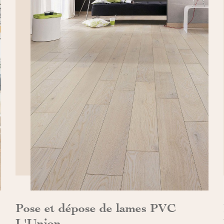
DÉCOUVRIR>>
Pose et dépose de lames PVC
L'Union