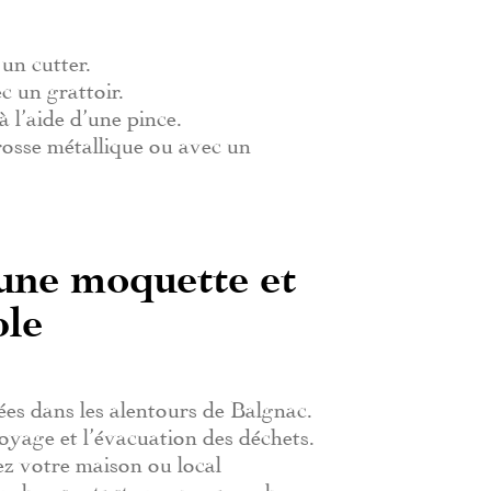
un cutter.
c un grattoir.
 l’aide d’une pince.
brosse métallique ou avec un
 une moquette et
ble
es dans les alentours de Balgnac.
yage et l’évacuation des déchets.
rez votre maison ou local
z plus, contactez-nous sans plus