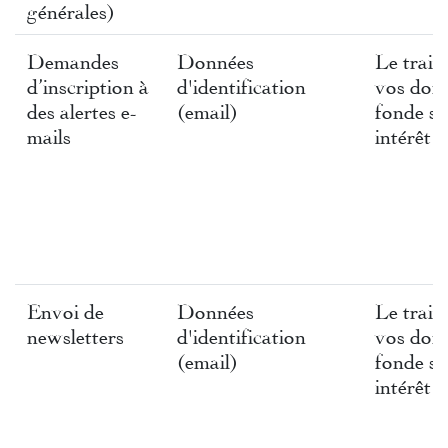
générales)
Demandes
Données
Le trait
d’inscription à
d'identification
vos donn
des alertes e-
(email)
fonde su
mails
intérêt l
Envoi de
Données
Le trait
newsletters
d'identification
vos donn
(email)
fonde su
intérêt l