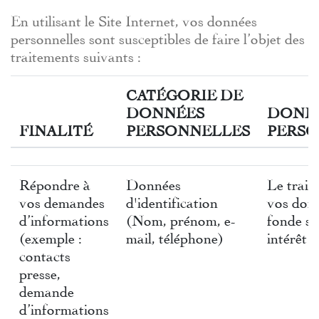
En utilisant le Site Internet, vos données
personnelles sont susceptibles de faire l’objet des
traitements suivants :
CATÉGORIE DE
DONNÉES
DONN
FINALITÉ
PERSONNELLES
PERSO
Répondre à
Données
Le trait
vos demandes
d'identification
vos donn
d’informations
(Nom, prénom, e-
fonde su
(exemple :
mail, téléphone)
intérêt l
contacts
presse,
demande
d’informations