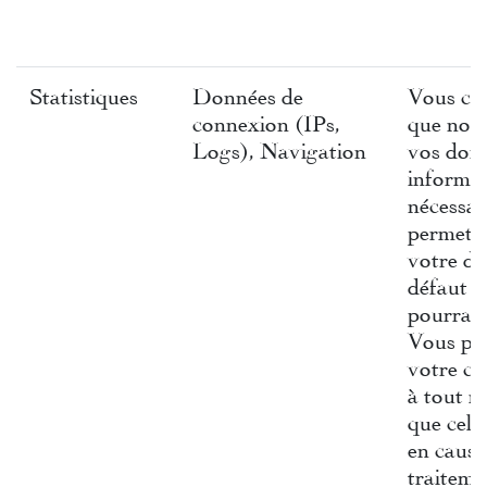
Statistiques
Données de
Vous con
connexion (IPs,
que nous
Logs), Navigation
vos don
informat
nécessai
permettr
votre d
défaut ce
pourra êt
Vous pou
votre c
à tout 
que cela
en cause
traiteme