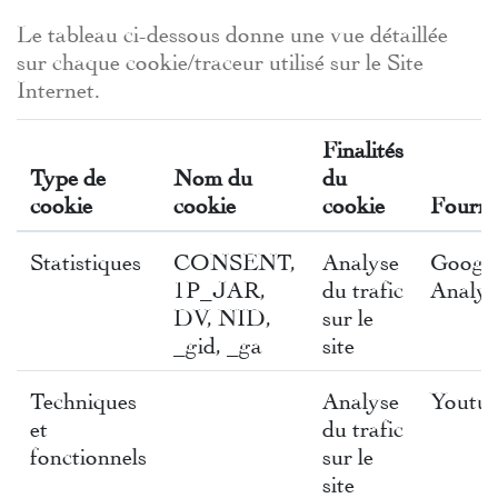
Le tableau ci-dessous donne une vue détaillée
sur chaque cookie/traceur utilisé sur le Site
Internet.
Finalités
Type de
Nom du
du
cookie
cookie
cookie
Fourni
Statistiques
CONSENT,
Analyse
Googl
1P_JAR,
du trafic
Analyt
DV, NID,
sur le
_gid, _ga
site
Techniques
Analyse
Youtu
et
du trafic
fonctionnels
sur le
site