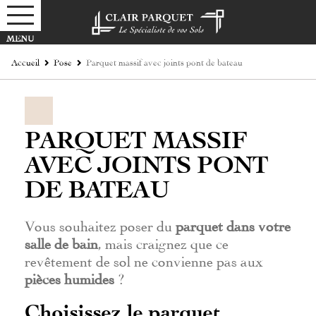
Accueil
Pose
Parquet massif avec joints pont de bateau
PARQUET MASSIF
AVEC JOINTS PONT
DE BATEAU
Vous souhaitez poser du
parquet dans votre
salle de bain
, mais craignez que ce
revêtement de sol ne convienne pas aux
pièces humides
?
Choisissez le parquet