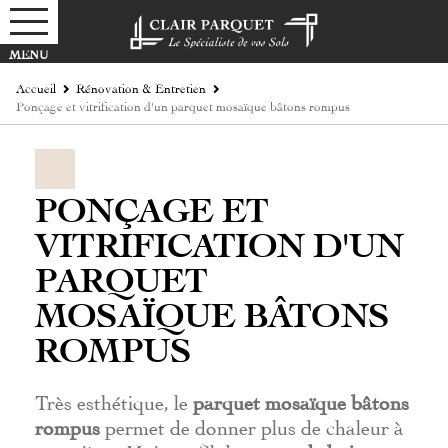
Accueil
Rénovation & Entretien
Ponçage et vitrification d'un parquet mosaïque bâtons rompus
PONÇAGE ET
VITRIFICATION D'UN
PARQUET
MOSAÏQUE BÂTONS
ROMPUS
Très esthétique, le
parquet mosaïque bâtons
rompus
permet de donner plus de chaleur à