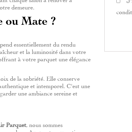
J'
votre demeure.
condi
ée ou Mate ?
 dépend essentiellement du rendu
raîcheur et la luminosité dans votre
, offrant à votre parquet une élégance
choix de la sobriété. Elle conserve
t authentique et intemporel. C'est une
 garder une ambiance sereine et
ir Parquet
, nous sommes
ire perdure. Avec notre expertise