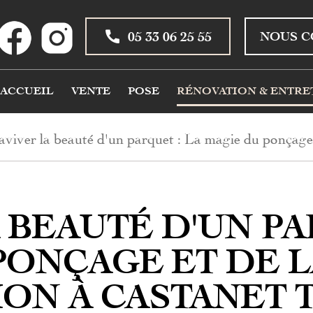
05 33 06 25 55
NOUS C
ACCUEIL
VENTE
POSE
RÉNOVATION & ENTRE
aviver la beauté d'un parquet : La magie du ponçage e
 BEAUTÉ D'UN PA
PONÇAGE ET DE L
TION À CASTANET