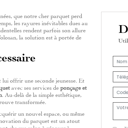
années, que notre cher parquet perd
mps, les rayures inévitables dues au
D
dentelles rendent parfois son allure
losan, la solution est à portée de
Util
essaire
 lui offrir une seconde jeunesse. Et
quet
avec ses services de
ponçage et
n
. Au-delà de la simple esthétique,
 trouve transformée.
'acquérir un nouvel espace, ou même
rénovation du parquet est un atout
dant chaque salon à rénover à