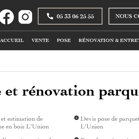
05 33 06 25 55
NOUS C
ACCUEIL
VENTE
POSE
RÉNOVATION & ENTRE
e et rénovation parq
et estimation de
Devis pose de parque
se en bois L'Union
L'Union