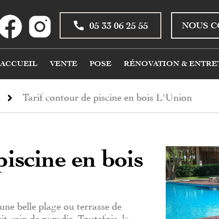
05 33 06 25 55
NOUS C
ACCUEIL
VENTE
POSE
RÉNOVATION & ENTRE
Tarif contour de piscine en bois L'Union
piscine en bois
ne belle plage ou terrasse de
tit coin de paradis. Toutefois, la