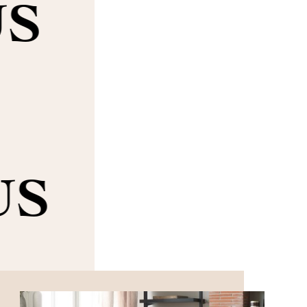
US
US