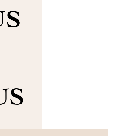
US
US